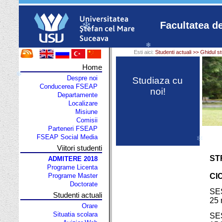
❄
Facultatea d
Esti aici:
Studenti actuali >> Ghidul s
Home
❄
Despre noi
Studiaza cu
Conducerea FSEAP
❄
noi!
Departamente
Localizare
Misiune
❄
Comisii
Parteneri FSEAP
FSEAP Social Media
Viitori studenti
ST
ADMITERE 2018
Programe Licenta
CIC
Programe Master
❄
Doctorate
SE
Studenti actuali
25 
Orare
Situatia scolara
SE