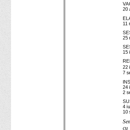
VA
20 
EL
11 
SES
25 
SE
15 
RE
22
i
7 s
IN
24 
2 s
SU
4 iu
10 
Sem
cu