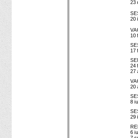
23 
SES
20 
VA
10 
SE
17 
SE
24 
27 
VA
20 
SES
8 i
SE
29 
RE
6 i
7 s