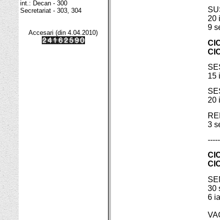
int.: Decan - 300
SU
Secretariat - 303, 304
20 
9 s
Accesari (din 4.04.2010)
CIC
CIC
SE
15 
SE
20 
RE
3 s
-----
CICL
CIC
SE
30 
6 i
VA