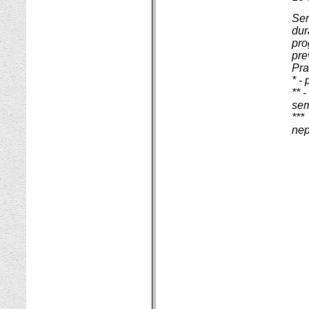
Sem
dur
pro
pre
Pra
* -
** 
sem
***
nep