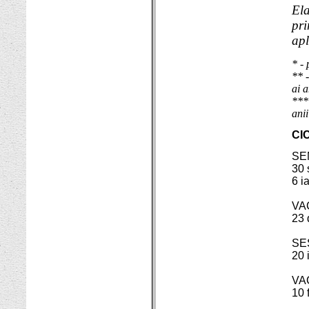
Ela
pri
apl
* - 
** -
ai a
***
anii
CIC
SE
30 
6 i
VA
23 
SES
20 
VA
10 