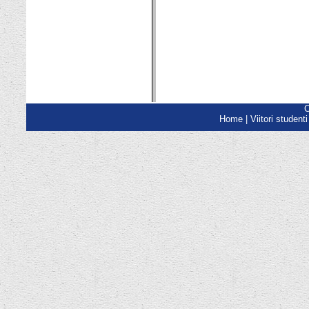
C
Home
| Viitori student