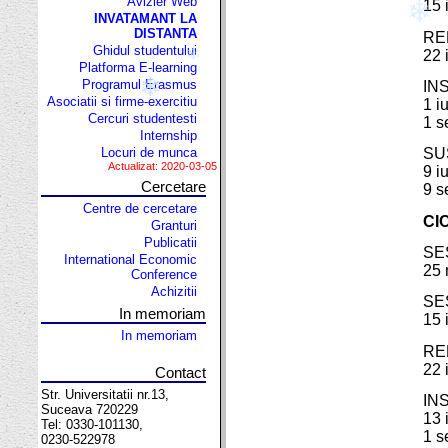
Avizier Web
15 
INVATAMANT LA
DISTANTA
RE
Ghidul studentului
22 
Platforma E-learning
Programul Erasmus
IN
❄
Asociatii si firme-exercitiu
1 iu
Cercuri studentesti
1 s
Internship
❄
Locuri de munca
SU
Actualizat: 2020-03-05
❄
9 i
Cercetare
9 s
Centre de cercetare
CIC
Granturi
Publicatii
SE
International Economic
25 
Conference
Achizitii
SE
In memoriam
15 
In memoriam
RE
22 
Contact
Str. Universitatii nr.13,
IN
Suceava 720229
13 
Tel: 0330-101130,
1 s
0230-522978