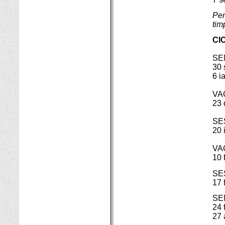
Pen
tim
CIC
SE
30 
6 i
VA
23 
SES
20 
VA
10 
SE
17 
SE
24 
27 